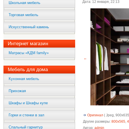
Дата: 12 января, 22:13
Школьная мебель
Торговая мебель
Искусственный камень
Интернет магазин
Матрасы «КДМ family»
←
Мебель для дома
Кухонная мебель
Прихожая
Шкафы и Шкафы купе
Горки и стенки в зал
Оригинал
( Jpeg, 900x635 
Другие размеры:
800x565
,
4
Спальный гарнитур
Автор:
admin