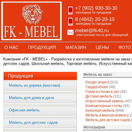
+7 (902) 930-30-30
менеджер по продажам
8 (4842) 20-20-10
менеджер по продажам
mebel@fk40.ru
электронная почта для обращений
О НАС
ПРОДУКЦИЯ
МАГАЗИН
ЦЕНЫ
ФОТО
Компания «FK - MEBEL» - Разработка и изготовление мебели на заказ
детских садов, Школьная мебель, Торговая мебель, Искусственный ка
Мебель на заказ
Продукция
Design project
(313)
Мебель из дерева (массива)
Гардеробная
(48)
Горки и стенки в зал
(36)
Детская мебель
(111)
Мебель для дома и дачи
Искусственный камень
(457
Компьютерные столы
(45)
Офисная мебель
Кухонная мебель
(948)
Мебель в ванную комнату
(
Мебель для детских садов
(
Мебель для детских садов
Фотография