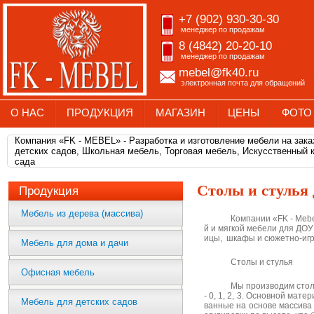
+7 (902) 930-30-30
менеджер по продажам
8 (4842) 20-20-10
менеджер по продажам
mebel@fk40.ru
электронная почта для обращений
О НАС
ПРОДУКЦИЯ
МАГАЗИН
ЦЕНЫ
ФОТО
Компания «FK - MEBEL» - Разработка и изготовление мебели на зак
детских садов, Школьная мебель, Торговая мебель, Искусственный 
сада
Столы и стулья 
Продукция
Мебель из дерева (массива)
Компании «FK - Mebe
й и мягкой мебели для ДОУ:
ицы, шкафы и сюжетно-игр
Мебель для дома и дачи
Столы и стулья
Офисная мебель
Мы производим столы
- 0, 1, 2, 3. Основной мат
Мебель для детских садов
ванные на основе массива