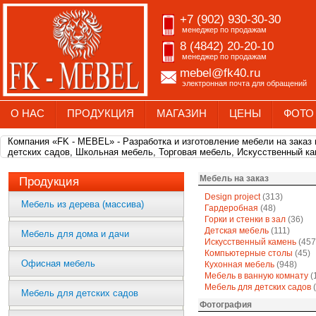
+7 (902) 930-30-30
менеджер по продажам
8 (4842) 20-20-10
менеджер по продажам
mebel@fk40.ru
электронная почта для обращений
О НАС
ПРОДУКЦИЯ
МАГАЗИН
ЦЕНЫ
ФОТО
Компания «FK - MEBEL» - Разработка и изготовление мебели на заказ
детских садов, Школьная мебель, Торговая мебель, Искусственный ка
Мебель на заказ
Продукция
Design project
(313)
Мебель из дерева (массива)
Гардеробная
(48)
Горки и стенки в зал
(36)
Детская мебель
(111)
Мебель для дома и дачи
Искусственный камень
(457
Компьютерные столы
(45)
Офисная мебель
Кухонная мебель
(948)
Мебель в ванную комнату
(
Мебель для детских садов
(
Мебель для детских садов
Фотография