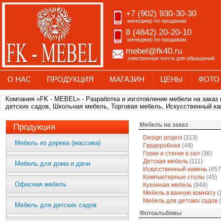
+7 (902) 930-30-30
менеджер по продажам
8 (4842) 20-20-10
менеджер по продажам
mebel@fk40.ru
электронная почта для обращений
О НАС
ПРОДУКЦИЯ
МАГАЗИН
ЦЕНЫ
ФОТО
Компания «FK - MEBEL» - Разработка и изготовление мебели на заказ
детских садов, Школьная мебель, Торговая мебель, Искусственный ка
Мебель на заказ
Продукция
Design project
(313)
Мебель из дерева (массива)
Гардеробная
(48)
Горки и стенки в зал
(36)
Детская мебель
(111)
Мебель для дома и дачи
Искусственный камень
(457
Компьютерные столы
(45)
Офисная мебель
Кухонная мебель
(948)
Мебель в ванную комнату
(
Мебель для детских садов
(
Мебель для детских садов
Фотоальбомы