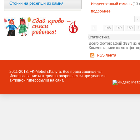
Стойки на ресепшн из камня
Искусственный камень
(13 
подробнее
←
…
1
148
149
150
1
Статистика
Всего фотографий
3884
из 
Комментариев всего к фото
RSS лента
2011-2018. FK-Mebel г.Калуга. Все права защищены.
Использование материала разрешается при условии
активной гиперссылки на сайт.