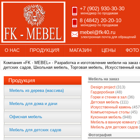
+7 (902) 930-30-30
менеджер по продажам
8 (4842) 20-20-10
менеджер по продажам
mebel@fk40.ru
электронная почта для обращений
О НАС
ПРОДУКЦИЯ
МАГАЗИН
ЦЕНЫ
ФОТО
Компания «FK - MEBEL» - Разработка и изготовление мебели на заказ
детских садов, Школьная мебель, Торговая мебель, Искусственный ка
Мебель на заказ
Продукция
Design project
(313)
Мебель из дерева (массива)
Гардеробная
(48)
Горки и стенки в зал
(36)
Детская мебель
(111)
Мебель для дома и дачи
Искусственный камень
(457
Компьютерные столы
(45)
Офисная мебель
Кухонная мебель
(948)
Мебель в ванную комнату
(
Мебель для детских садов
(
Мебель для детских садов
Фотография