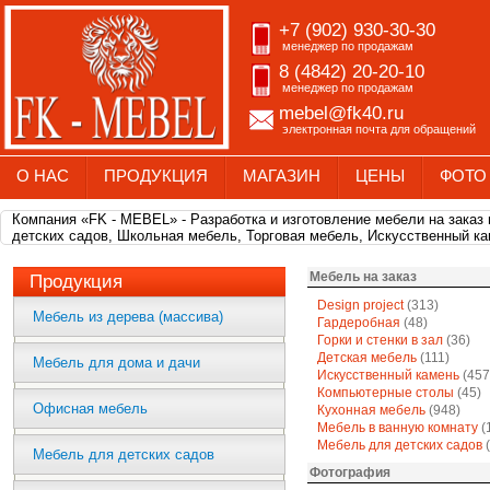
+7 (902) 930-30-30
менеджер по продажам
8 (4842) 20-20-10
менеджер по продажам
mebel@fk40.ru
электронная почта для обращений
О НАС
ПРОДУКЦИЯ
МАГАЗИН
ЦЕНЫ
ФОТО
Компания «FK - MEBEL» - Разработка и изготовление мебели на заказ
детских садов, Школьная мебель, Торговая мебель, Искусственный ка
Мебель на заказ
Продукция
Design project
(313)
Мебель из дерева (массива)
Гардеробная
(48)
Горки и стенки в зал
(36)
Детская мебель
(111)
Мебель для дома и дачи
Искусственный камень
(457
Компьютерные столы
(45)
Офисная мебель
Кухонная мебель
(948)
Мебель в ванную комнату
(
Мебель для детских садов
(
Мебель для детских садов
Фотография