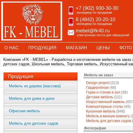
+7 (902) 930-30-30
менеджер по продажам
8 (4842) 20-20-10
менеджер по продажам
mebel@fk40.ru
электронная почта для обращений
О НАС
ПРОДУКЦИЯ
МАГАЗИН
ЦЕНЫ
ФОТО
Компания «FK - MEBEL» - Разработка и изготовление мебели на заказ
детских садов, Школьная мебель, Торговая мебель, Искусственный ка
Мебель на заказ
Продукция
Design project
(313)
Мебель из дерева (массива)
Гардеробная
(48)
Горки и стенки в зал
(36)
Детская мебель
(111)
Мебель для дома и дачи
Искусственный камень
(457
Компьютерные столы
(45)
Офисная мебель
Кухонная мебель
(948)
Мебель в ванную комнату
(
Мебель для детских садов
(
Мебель для детских садов
Фотография