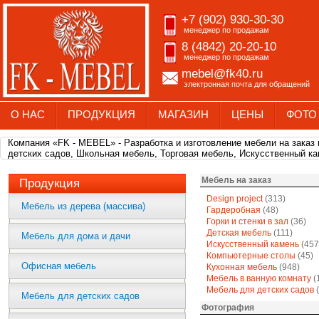
+7 (902) 930-30-30
менеджер по продажам
8 (4842) 20-20-10
менеджер по продажам
mebel@fk40.ru
электронная почта для обращений
О НАС
ПРОДУКЦИЯ
МАГАЗИН
ЦЕНЫ
ФОТО
Компания «FK - MEBEL» - Разработка и изготовление мебели на заказ
детских садов, Школьная мебель, Торговая мебель, Искусственный ка
Мебель на заказ
Продукция
Design project
(313)
Мебель из дерева (массива)
Гардеробная
(48)
Горки и стенки в зал
(36)
Детская мебель
(111)
Мебель для дома и дачи
Искусственный камень
(457
Компьютерные столы
(45)
Офисная мебель
Кухонная мебель
(948)
Мебель в ванную комнату
(
Мебель для детских садов
(
Мебель для детских садов
Фотография