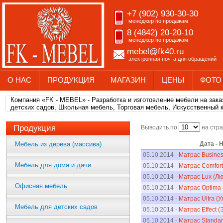
+7 (902) 930-30-30
менеджер по продажам
8 (4842) 20-20-10
менеджер по продажам
mebel@fk40.ru
электронная почта для обращений
О НАС
ПРОДУКЦИЯ
МАГАЗИН
ЦЕНЫ
ФОТО
Компания «FK - MEBEL» - Разработка и изготовление мебели на зак
детских садов, Школьная мебель, Торговая мебель, Искусственный 
Продукция
Выводить по
на стр
Мебель из дерева (массива)
Дата - 
05.10.2014 -
Матрас Busines
Мебель для дома и дачи
05.10.2014 -
Матрас Comfort
05.10.2014 -
Матрас Lux (Лю
Офисная мебель
05.10.2014 -
Матрас Optima
05.10.2014 -
Матрас Ultra (У
Мебель для детских садов
05.10.2014 -
Матрас Effect 
05.10.2014 -
Матрас Standar